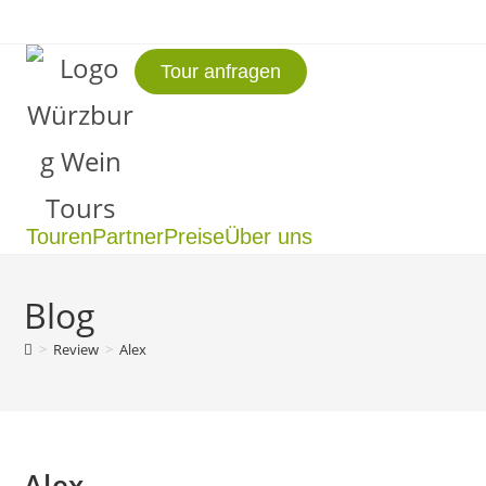
Tour anfragen
Touren
Partner
Preise
Über uns
Blog
>
Review
>
Alex
Alex