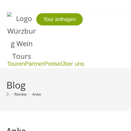
Tour anfragen
Touren
Partner
Preise
Über uns
Blog
>
Review
>
Anke
Anke