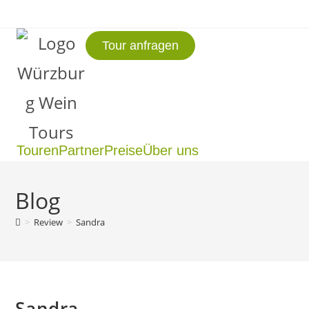
Tour anfragen
Touren
Partner
Preise
Über uns
Blog
>
Review
>
Sandra
Sandra