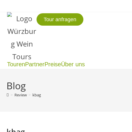
Tour anfragen
Touren
Partner
Preise
Über uns
Blog
>
Review
>
kbag
kbag