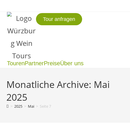
Tour anfragen
Touren
Partner
Preise
Über uns
Monatliche Archive: Mai
2025
>
2025
>
Mai
>
Seite 7